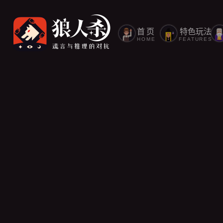
首页
特色玩法
HOME
FEATURES
的队友配合打战术？
人杀
2020/11/30
，在拥有如此好的先天条件，狼人闷可以通过非常好的配合打
最终的游戏胜利。接下我们简单地了解一下狼人该如何去配合